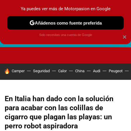
Ya puedes ver más de Motorpasion en Google
Añádenos como fuente preferida
Solo necesitas una cuenta de Google
×
FUTURO URBANO
EN MOVIMIENTO
ENERGÍA
SEGURI
HOY SE HABLA DE
Camper
Seguridad
Calor
China
Audi
Peugeot
En Italia han dado con la solución
para acabar con las colillas de
cigarro que plagan las playas: un
perro robot aspiradora