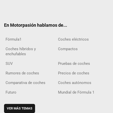
Twit
Fac
Yout
Inst
Tele
RSS
Flip
Tikt
ter
ebo
ube
agra
gra
boar
ok
ok
m
m
d
En Motorpasión hablamos de...
Fórmula1
Coches eléctricos
Coches híbridos y
Compactos
enchufables
SUV
Pruebas de coches
Rumores de coches
Precios de coches
Comparativa de coches
Coches autónomos
Futuro
Mundial de Fórmula 1
VER MÁS TEMAS