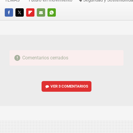
TEMAS
Futuro en movimiento
Seguridad y Sostenibilid
FACEBOOK
TWITTER
FLIPBOARD
E-
WHATSAPP
MAIL
Comentarios cerrados
VER
3 COMENTARIOS