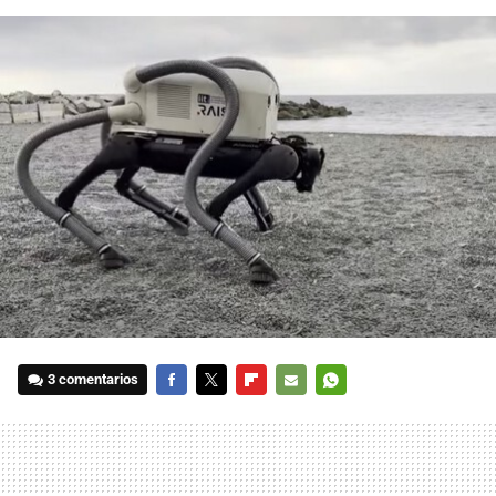
3 comentarios
FACEBOOK
TWITTER
FLIPBOARD
E-
WHATSAPP
MAIL