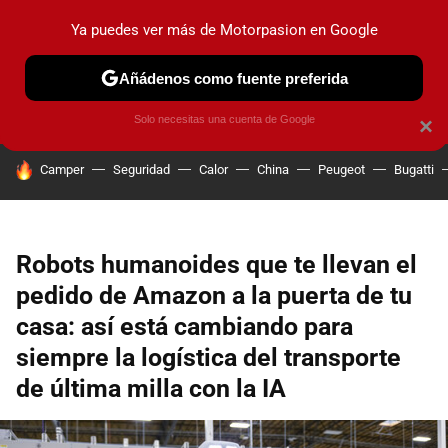
Ya puedes ver más de Motorpasion en Google
PRUEBAS
COCHES ELÉCTRICOS
OBSERVATORIO
F1
Añádenos como fuente preferida
Solo necesitas una cuenta de Google
×
HOY SE HABLA DE
Camper
Seguridad
Calor
China
Peugeot
Bugatti
Robots humanoides que te llevan el
pedido de Amazon a la puerta de tu
casa: así está cambiando para
siempre la logística del transporte
de última milla con la IA