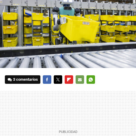
3 comentarios
FACEBOOK
TWITTER
FLIPBOARD
E-
WHATSAPP
MAIL