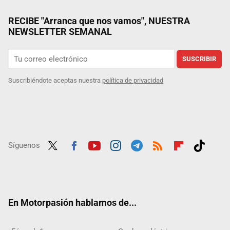
RECIBE "Arranca que nos vamos", NUESTRA
NEWSLETTER SEMANAL
SUSCRIBIR
Suscribiéndote aceptas nuestra
política de privacidad
Síguenos
Twit
Fac
Yout
Inst
Tele
RSS
Flip
Tikt
ter
ebo
ube
agra
gra
boar
ok
ok
m
m
d
En Motorpasión hablamos de...