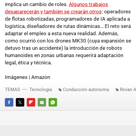
implica un cambio de roles.
Algunos trabajos
desaparecerán y también se crearán otros
: operadores
de flotas robotizadas, programadores de IA aplicada a
logística, diseñadores de rutas dinámicas… El reto será
adaptar el empleo a esta nueva realidad. Además,
como ocurrió con los drones MK30 (cuya expansión se
detuvo tras un accidente) la introducción de robots
humanoides en zonas urbanas requerirá adaptación
legal, ética y técnica.
Imágenes | Amazon
TEMAS
Tecnología
Conducción autónoma
Rivian 
FACEBOOK
TWITTER
FLIPBOARD
E-
WHATSAPP
MAIL