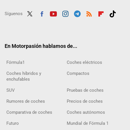
Síguenos
Twit
Fac
Yout
Inst
Tele
RSS
Flip
Tikt
ter
ebo
ube
agra
gra
boar
ok
ok
m
m
d
En Motorpasión hablamos de...
Fórmula1
Coches eléctricos
Coches híbridos y
Compactos
enchufables
SUV
Pruebas de coches
Rumores de coches
Precios de coches
Comparativa de coches
Coches autónomos
Futuro
Mundial de Fórmula 1