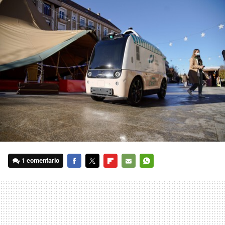
1 comentario
FACEBOOK
TWITTER
FLIPBOARD
E-
WHATSAPP
MAIL