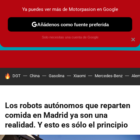
Ya puedes ver más de Motorpasion en Google
Añádenos como fuente preferida
Solo necesitas una cuenta de Google
×
FUTURO URBANO
EN MOVIMIENTO
ENERGÍA
SEGURI
HOY SE HABLA DE
DGT
China
Gasolina
Xiaomi
Mercedes-Benz
Alem
Los robots autónomos que reparten
comida en Madrid ya son una
realidad. Y esto es sólo el principio