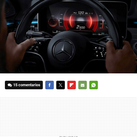
15 comentarios
FACEBOOK
TWITTER
FLIPBOARD
E-
WHATSAPP
MAIL