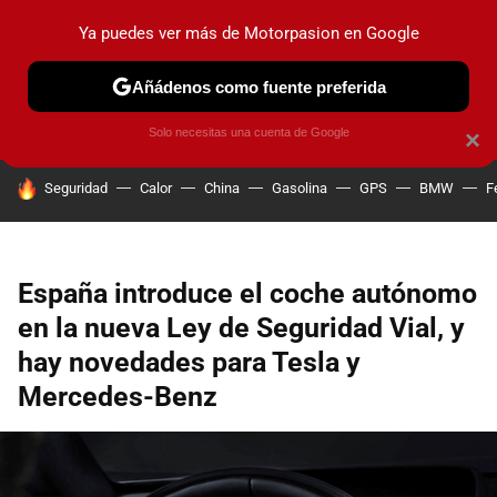
Ya puedes ver más de Motorpasion en Google
PRUEBAS
COCHES ELÉCTRICOS
OBSERVATORIO
F1
Añádenos como fuente preferida
Solo necesitas una cuenta de Google
×
HOY SE HABLA DE
Seguridad
Calor
China
Gasolina
GPS
BMW
F
España introduce el coche autónomo
en la nueva Ley de Seguridad Vial, y
hay novedades para Tesla y
Mercedes-Benz