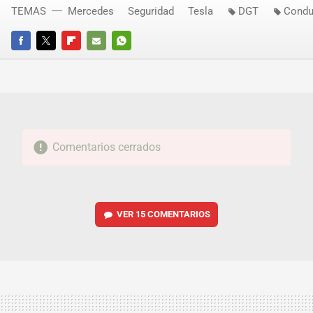
TEMAS
Mercedes
Seguridad
Tesla
DGT
Condu
FACEBOOK
TWITTER
FLIPBOARD
E-
WHATSAPP
MAIL
Comentarios cerrados
VER
15 COMENTARIOS