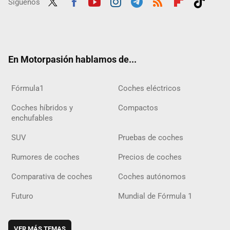
Síguenos
Twit
Fac
Yout
Inst
Tele
RSS
Flip
Tikt
ter
ebo
ube
agra
gra
boar
ok
ok
m
m
d
En Motorpasión hablamos de...
Fórmula1
Coches eléctricos
Coches híbridos y
Compactos
enchufables
SUV
Pruebas de coches
Rumores de coches
Precios de coches
Comparativa de coches
Coches autónomos
Futuro
Mundial de Fórmula 1
VER MÁS TEMAS