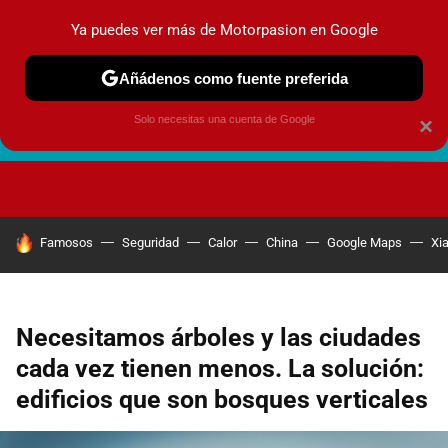
Ya puedes ver más de Motorpasion en Google
Añádenos como fuente preferida
Solo necesitas una cuenta de Google
×
FUTURO URBANO
EN MOVIMIENTO
ENERGÍA
SEGURI
HOY SE HABLA DE
Famosos
Seguridad
Calor
China
Google Maps
Xi
Necesitamos árboles y las ciudades
cada vez tienen menos. La solución:
edificios que son bosques verticales