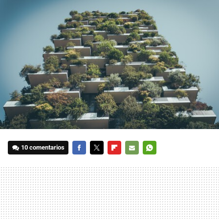
10 comentarios
FACEBOOK
TWITTER
FLIPBOARD
E-
WHATSAPP
MAIL