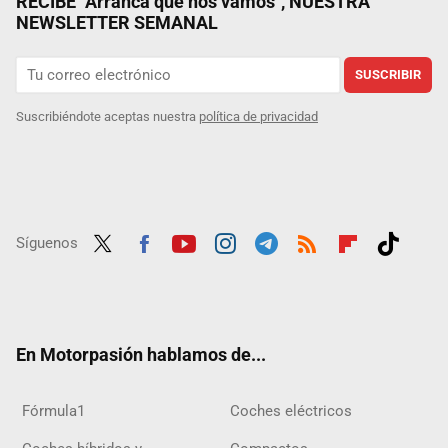
RECIBE "Arranca que nos vamos", NUESTRA
NEWSLETTER SEMANAL
SUSCRIBIR
Suscribiéndote aceptas nuestra
política de privacidad
Síguenos
Twit
Fac
Yout
Inst
Tele
RSS
Flip
Tikt
ter
ebo
ube
agra
gra
boar
ok
ok
m
m
d
En Motorpasión hablamos de...
Fórmula1
Coches eléctricos