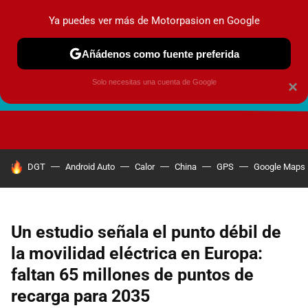
Ya puedes ver más de Motorpasion en Google
Añádenos como fuente preferida
Solo necesitas una cuenta de Google
×
FUTURO URBANO
EN MOVIMIENTO
ENERGÍA
SEGURI
HOY SE HABLA DE
DGT
Android Auto
Calor
China
GPS
Google Maps
Un estudio señala el punto débil de
la movilidad eléctrica en Europa:
faltan 65 millones de puntos de
recarga para 2035