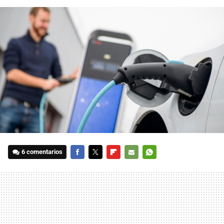
6 comentarios
FACEBOOK
TWITTER
FLIPBOARD
E-
WHATSAPP
MAIL