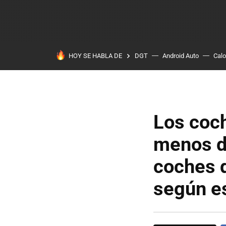
HOY SE HABLA DE
DGT
Android Auto
Calo
Los coch
menos d
coches d
según e