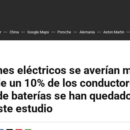
r
China
Google Maps
Porsche
Alemania
Aston Martin
es eléctricos se averían 
e un 10% de los conductor
e baterías se han quedado
ste estudio