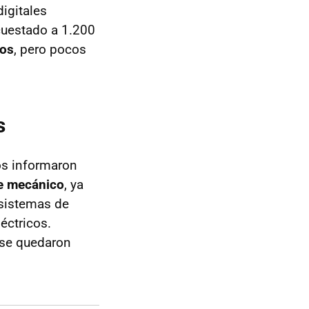
igitales
cuestado a 1.200
dos
, pero pocos
s
os informaron
e mecánico
, ya
 sistemas de
éctricos.
 se quedaron