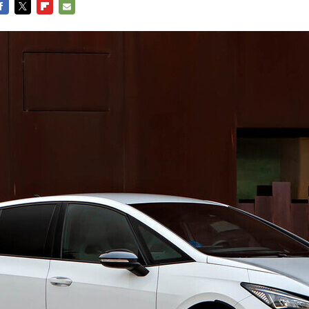
ACEBOOK
TWITTER
FLIPBOARD
E-
MAIL