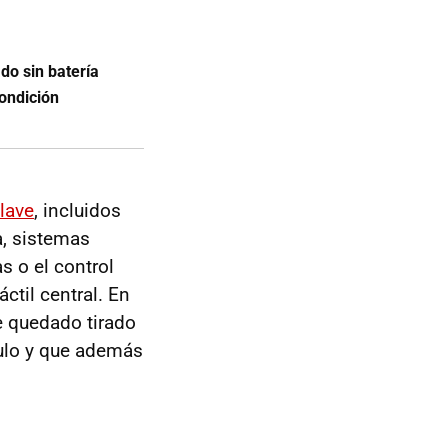
ado sin batería
condición
clave
, incluidos
a, sistemas
s o el control
ctil central. En
e quedado tirado
ulo y que además