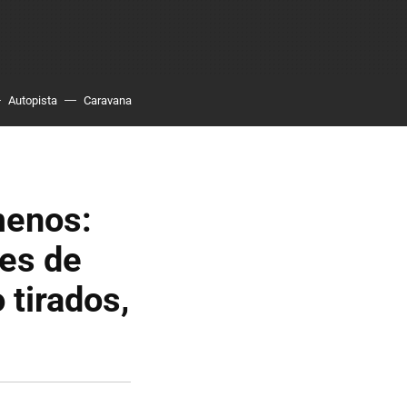
Autopista
Caravana
menos:
es de
 tirados,