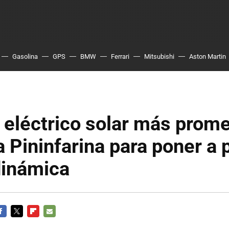
Gasolina
GPS
BMW
Ferrari
Mitsubishi
Aston Martin
 eléctrico solar más prom
a Pininfarina para poner a
dinámica
ACEBOOK
TWITTER
FLIPBOARD
E-