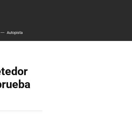
Autopista
etedor
 prueba