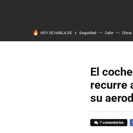
HOY SE HABLA DE
Seguridad
Calor
China
El coche
recurre 
su aero
7 comentarios
F