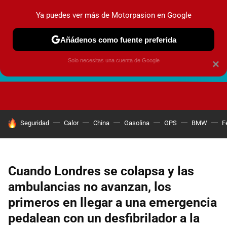
Ya puedes ver más de Motorpasion en Google
Añádenos como fuente preferida
Solo necesitas una cuenta de Google
×
FUTURO URBANO
EN MOVIMIENTO
ENERGÍA
SEGURI
HOY SE HABLA DE
Seguridad
Calor
China
Gasolina
GPS
BMW
F
Cuando Londres se colapsa y las
ambulancias no avanzan, los
primeros en llegar a una emergencia
pedalean con un desfibrilador a la