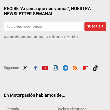
RECIBE "Arranca que nos vamos", NUESTRA
NEWSLETTER SEMANAL
SUSCRIBIR
Suscribiéndote aceptas nuestra
política de privacidad
Síguenos
Twit
Fac
Yout
Inst
Tele
RSS
Flip
Tikt
ter
ebo
ube
agra
gra
boar
ok
ok
m
m
d
En Motorpasión hablamos de...
Fórmula1
Coches eléctricos