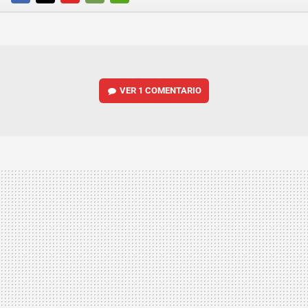
FACEBOOK
TWITTER
FLIPBOARD
E-
WHATSAPP
MAIL
VER
1 COMENTARIO