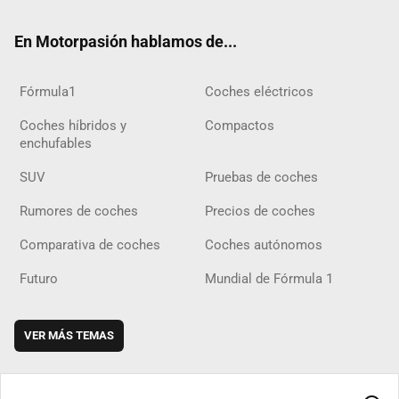
ok
m
m
d
En Motorpasión hablamos de...
Fórmula1
Coches eléctricos
Coches híbridos y
Compactos
enchufables
SUV
Pruebas de coches
Rumores de coches
Precios de coches
Comparativa de coches
Coches autónomos
Futuro
Mundial de Fórmula 1
VER MÁS TEMAS