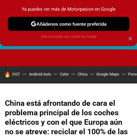
Ya puedes ver más de Motorpasion en Google
Añádenos como fuente preferida
Solo necesitas una cuenta de Google
×
FUTURO URBANO
EN MOVIMIENTO
ENERGÍA
SEGURI
HOY SE HABLA DE
DGT
Android Auto
Calor
China
Google Maps
Pors
China está afrontando de cara el
problema principal de los coches
eléctricos y con el que Europa aún
no se atreve: reciclar el 100% de las