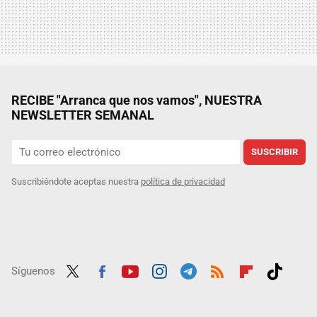
RECIBE "Arranca que nos vamos", NUESTRA
NEWSLETTER SEMANAL
SUSCRIBIR
Suscribiéndote aceptas nuestra
política de privacidad
Síguenos
Twit
Fac
Yout
Inst
Tele
RSS
Flip
Tikt
ter
ebo
ube
agra
gra
boar
ok