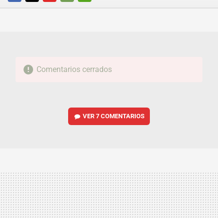
FACEBOOK
TWITTER
FLIPBOARD
E-
WHATSAPP
MAIL
Comentarios cerrados
VER
7 COMENTARIOS