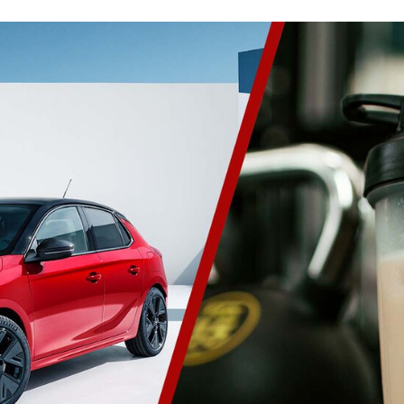
CEBOOK
TWITTER
FLIPBOARD
E-
MAIL