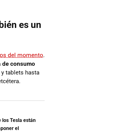
bién es un
tos del momento
.
ca de consumo
y tablets hasta
etcétera.
 los Tesla están
mponer el