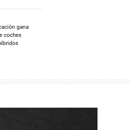
icación gana
de coches
híbridos