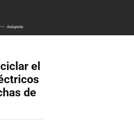
Autopista
iclar el
éctricos
achas de