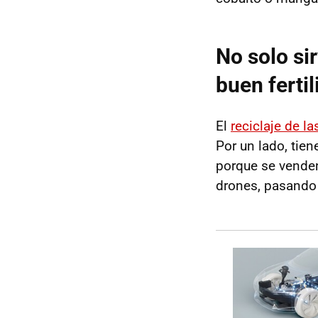
No solo si
buen fertil
El
reciclaje de la
Por un lado, tie
porque se venden
drones, pasando p