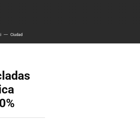
i
Ciudad
cladas
ica
30%