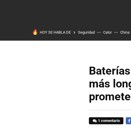
HOY SE HABLA DE
Seguridad
Calor
China
Baterías
más lon
promete 
1 comentario
FA