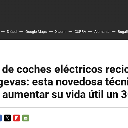
Diésel
Google Maps
Xiaomi
CUPRA
Alemania
Bugatt
 de coches eléctricos reci
gevas: esta novedosa técn
aumentar su vida útil un 
CEBOOK
TWITTER
FLIPBOARD
E-