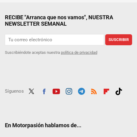
RECIBE "Arranca que nos vamos", NUESTRA
NEWSLETTER SEMANAL
SUSCRIBIR
Suscribiéndote aceptas nuestra
política de privacidad
Síguenos
Twit
Fac
Yout
Inst
Tele
RSS
Flip
Tikt
ter
ebo
ube
agra
gra
boar
ok
ok
m
m
d
En Motorpasión hablamos de...