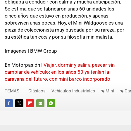
obligaba a conducir con calma y mucha anticipación.
Se estima que se fabricaron unas 60 unidades los
cinco años que estuvo en producción, y apenas
sobreviven unas pocas. Hoy, el Mini Wildgoose es una
pieza de coleccionista muy buscada por su rareza, por
su estética tan
cool
y por su filosofía minimalista.
Imágenes | BMW Group
En Motorpasión |
Viajar, dormir y salir a pescar sin
cambiar de vehículo: en los años 50 ya tenían la
caravana del futuro, con mini barco incorporado
TEMAS
Clásicos
Vehículos industriales
Mini
Ca
FACEBOOK
TWITTER
FLIPBOARD
E-
WHATSAPP
MAIL