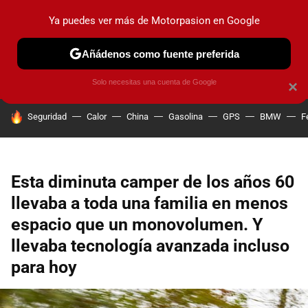
Ya puedes ver más de Motorpasion en Google
PRUEBAS
COCHES ELÉCTRICOS
OBSERVATORIO
F1
Añádenos como fuente preferida
Solo necesitas una cuenta de Google
×
HOY SE HABLA DE
Seguridad
Calor
China
Gasolina
GPS
BMW
F
Esta diminuta camper de los años 60
llevaba a toda una familia en menos
espacio que un monovolumen. Y
llevaba tecnología avanzada incluso
para hoy