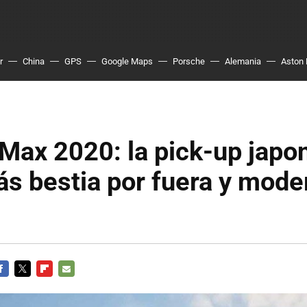
r
China
GPS
Google Maps
Porsche
Alemania
Aston 
Max 2020: la pick-up japo
s bestia por fuera y mode
ACEBOOK
TWITTER
FLIPBOARD
E-
MAIL