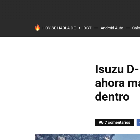
HOY SE HABLA DE
DGT
Android Auto
Calo
Isuzu D-
ahora má
dentro
7 comentarios
F