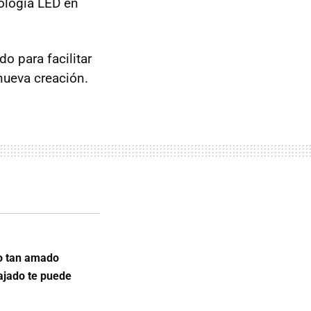
nología LED en
o para facilitar
nueva creación.
co tan amado
ajado te puede