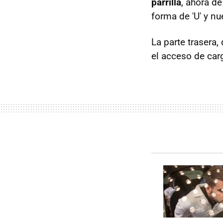
parrilla
, ahora d
forma de 'U' y nu
La parte trasera,
el acceso de car