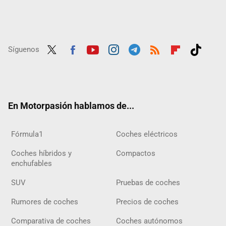
Síguenos
Twit
Fac
Yout
Inst
Tele
RSS
Flip
Tikt
ter
ebo
ube
agra
gra
boar
ok
ok
m
m
d
En Motorpasión hablamos de...
Fórmula1
Coches eléctricos
Coches híbridos y
Compactos
enchufables
SUV
Pruebas de coches
Rumores de coches
Precios de coches
Comparativa de coches
Coches autónomos