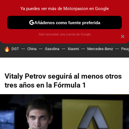
Ya puedes ver más de Motorpasion en Google
PRUEBAS
COCHES ELÉCTRICOS
OBSERVATORIO
F1
Añádenos como fuente preferida
Solo necesitas una cuenta de Google
×
HOY SE HABLA DE
DGT
China
Gasolina
Xiaomi
Mercedes-Benz
Peug
Vitaly Petrov seguirá al menos otros
tres años en la Fórmula 1