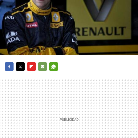
FACEBOOK
TWITTER
FLIPBOARD
E-
WHATSAPP
MAIL