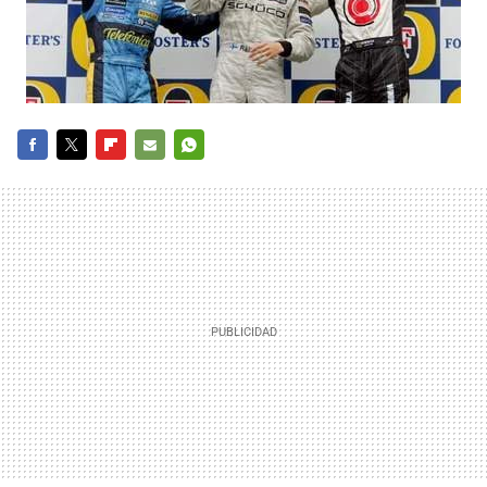
FACEBOOK
TWITTER
FLIPBOARD
E-
WHATSAPP
MAIL