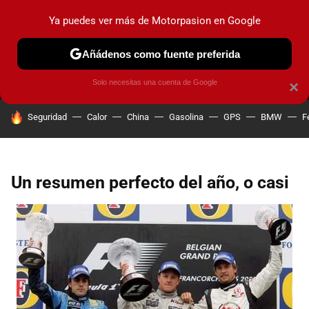
Ya puedes ver más de Motorpasion en Google
MENÚ
NUEVO
Añádenos como fuente preferida
PRUEBAS
COCHES ELÉCTRICOS
OBSERVATORIO
F1
Solo necesitas una cuenta de Google
×
HOY SE HABLA DE
Seguridad
Calor
China
Gasolina
GPS
BMW
F
Un resumen perfecto del año, o casi