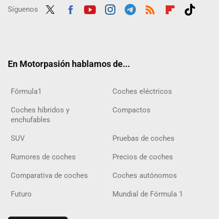
Síguenos
Twit
Fac
Yout
Inst
Tele
RSS
Flip
Tikt
ter
ebo
ube
agra
gra
boar
ok
ok
m
m
d
En Motorpasión hablamos de...
Fórmula1
Coches eléctricos
Coches híbridos y
Compactos
enchufables
SUV
Pruebas de coches
Rumores de coches
Precios de coches
Comparativa de coches
Coches autónomos
Futuro
Mundial de Fórmula 1