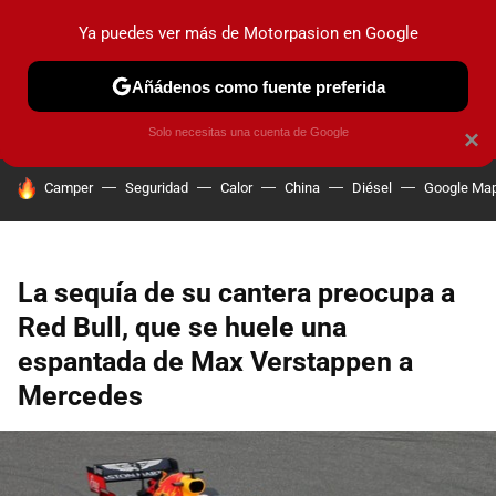
Ya puedes ver más de Motorpasion en Google
PRUEBAS
COCHES ELÉCTRICOS
OBSERVATORIO
F1
Añádenos como fuente preferida
Solo necesitas una cuenta de Google
×
HOY SE HABLA DE
Camper
Seguridad
Calor
China
Diésel
Google Ma
La sequía de su cantera preocupa a
Red Bull, que se huele una
espantada de Max Verstappen a
Mercedes