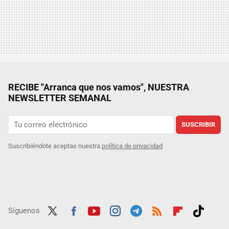
RECIBE "Arranca que nos vamos", NUESTRA
NEWSLETTER SEMANAL
SUSCRIBIR
Suscribiéndote aceptas nuestra
política de privacidad
Síguenos
Twit
Fac
Yout
Inst
Tele
RSS
Flip
Tikt