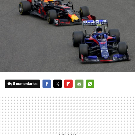
5 comentarios
FACEBOOK
TWITTER
FLIPBOARD
E-
WHATSAPP
MAIL