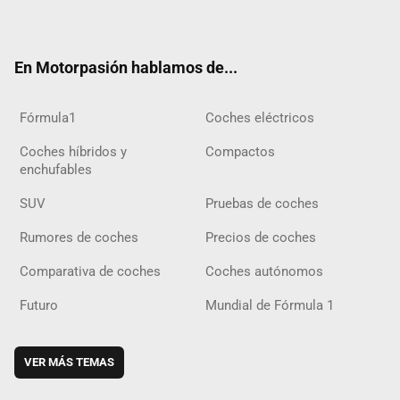
ter
ebo
ube
agra
gra
boar
ok
ok
m
m
d
En Motorpasión hablamos de...
Fórmula1
Coches eléctricos
Coches híbridos y
Compactos
enchufables
SUV
Pruebas de coches
Rumores de coches
Precios de coches
Comparativa de coches
Coches autónomos
Futuro
Mundial de Fórmula 1
VER MÁS TEMAS