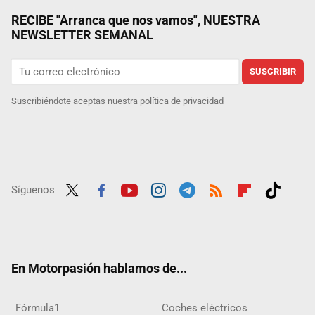
RECIBE "Arranca que nos vamos", NUESTRA
NEWSLETTER SEMANAL
SUSCRIBIR
Suscribiéndote aceptas nuestra
política de privacidad
Síguenos
Twit
Fac
Yout
Inst
Tele
RSS
Flip
Tikt
ter
ebo
ube
agra
gra
boar
ok
ok
m
m
d
En Motorpasión hablamos de...
Fórmula1
Coches eléctricos