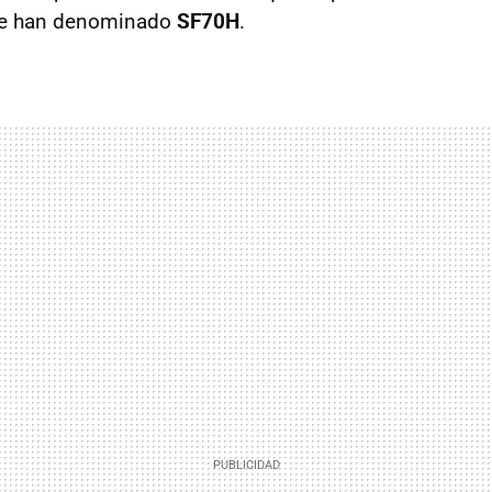
ue han denominado
SF70H
.