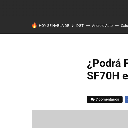
HOY SE HABLA DE
DGT
Android Auto
Calo
¿Podrá F
SF70H e
7 comentarios
F