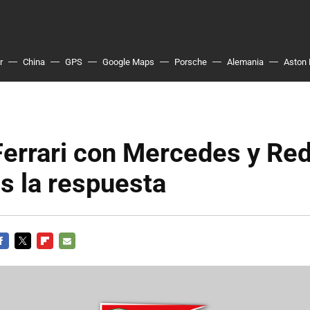
r
China
GPS
Google Maps
Porsche
Alemania
Aston 
errari con Mercedes y Red 
s la respuesta
ACEBOOK
TWITTER
FLIPBOARD
E-
MAIL