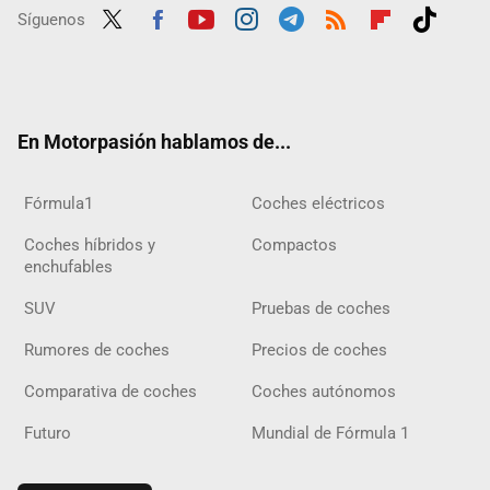
Síguenos
Twit
Fac
Yout
Inst
Tele
RSS
Flip
Tikt
ter
ebo
ube
agra
gra
boar
ok
ok
m
m
d
En Motorpasión hablamos de...
Fórmula1
Coches eléctricos
Coches híbridos y
Compactos
enchufables
SUV
Pruebas de coches
Rumores de coches
Precios de coches
Comparativa de coches
Coches autónomos
Futuro
Mundial de Fórmula 1