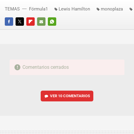
TEMAS
Fórmula1
Lewis Hamilton
monoplaza
FACEBOOK
TWITTER
FLIPBOARD
E-
WHATSAPP
MAIL
Comentarios cerrados
VER
10 COMENTARIOS