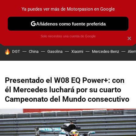
Ya puedes ver más de Motorpasion en Google
PRUEBAS
COCHES ELÉCTRICOS
OBSERVATORIO
F1
Añádenos como fuente preferida
Solo necesitas una cuenta de Google
×
HOY SE HABLA DE
DGT
China
Gasolina
Xiaomi
Mercedes-Benz
Alem
Presentado el W08 EQ Power+: con
él Mercedes luchará por su cuarto
Campeonato del Mundo consecutivo