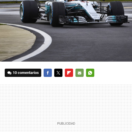
10 comentarios
FACEBOOK
TWITTER
FLIPBOARD
E-
WHATSAPP
MAIL