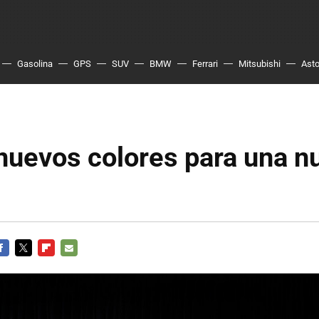
Gasolina
GPS
SUV
BMW
Ferrari
Mitsubishi
Asto
nuevos colores para una n
ACEBOOK
TWITTER
FLIPBOARD
E-
MAIL