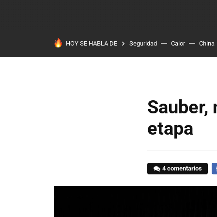
HOY SE HABLA DE
Seguridad
Calor
China
Sauber, 
etapa
4 comentarios
F