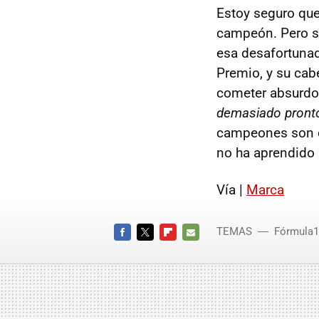
Estoy seguro qu
campeón. Pero su
esa desafortunad
Premio, y su cab
cometer absurdos
demasiado pront
campeones son e
no ha aprendido 
Vía |
Marca
TEMAS
Fórmula1
FACEBOOK
TWITTER
FLIPBOARD
E-
MAIL