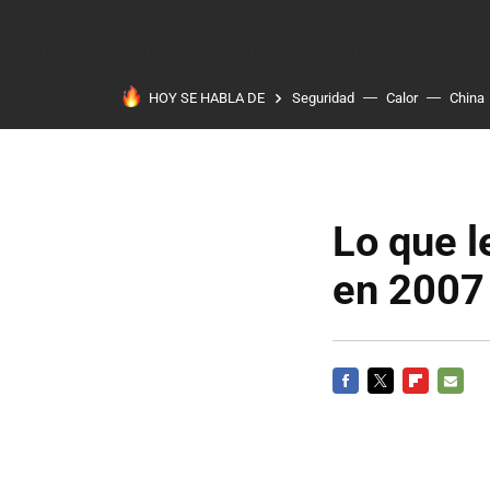
HOY SE HABLA DE
Seguridad
Calor
China
Lo que l
en 2007 
FACEBOOK
TWITTER
FLIPBOARD
E-
MAIL