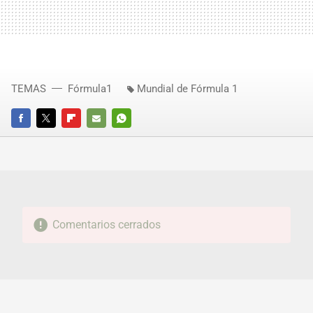
TEMAS
Fórmula1
Mundial de Fórmula 1
FACEBOOK
TWITTER
FLIPBOARD
E-
WHATSAPP
MAIL
Comentarios cerrados