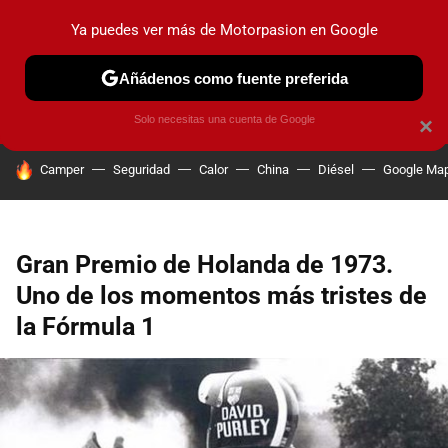
Ya puedes ver más de Motorpasion en Google
PRUEBAS
COCHES ELÉCTRICOS
OBSERVATORIO
F1
Añádenos como fuente preferida
Solo necesitas una cuenta de Google
×
HOY SE HABLA DE
Camper
Seguridad
Calor
China
Diésel
Google Ma
Gran Premio de Holanda de 1973.
Uno de los momentos más tristes de
la Fórmula 1