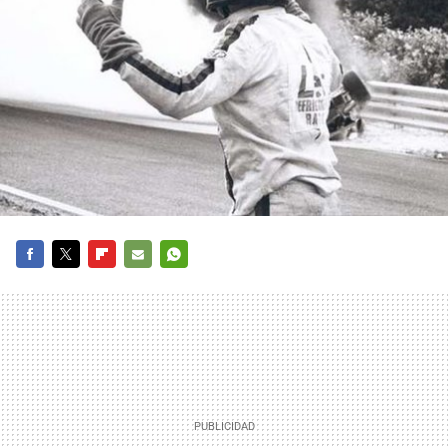
FACEBOOK
TWITTER
FLIPBOARD
E-
WHATSAPP
MAIL