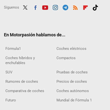
Síguenos
Twit
Fac
Yout
Inst
Tele
RSS
Flip
Tikt
ter
ebo
ube
agra
gra
boar
ok
ok
m
m
d
En Motorpasión hablamos de...
Fórmula1
Coches eléctricos
Coches híbridos y
Compactos
enchufables
SUV
Pruebas de coches
Rumores de coches
Precios de coches
Comparativa de coches
Coches autónomos
Futuro
Mundial de Fórmula 1