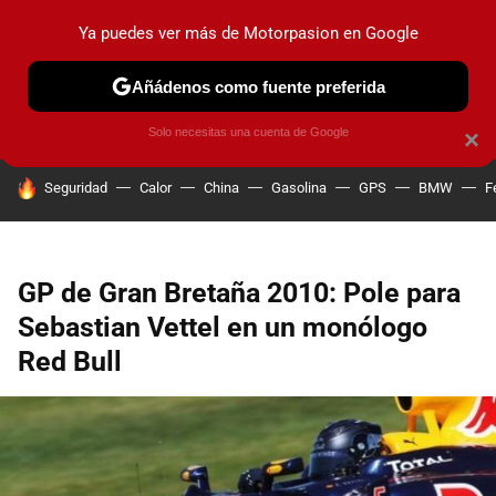
Ya puedes ver más de Motorpasion en Google
PRUEBAS
COCHES ELÉCTRICOS
OBSERVATORIO
F1
Añádenos como fuente preferida
Solo necesitas una cuenta de Google
×
HOY SE HABLA DE
Seguridad
Calor
China
Gasolina
GPS
BMW
F
GP de Gran Bretaña 2010: Pole para
Sebastian Vettel en un monólogo
Red Bull