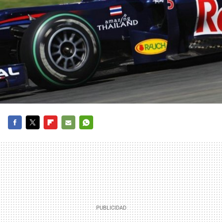
FACEBOOK
TWITTER
FLIPBOARD
E-
WHATSAPP
MAIL