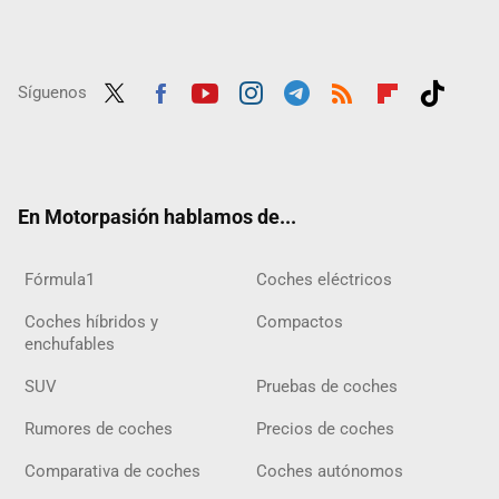
Síguenos
Twit
Fac
Yout
Inst
Tele
RSS
Flip
Tikt
ter
ebo
ube
agra
gra
boar
ok
ok
m
m
d
En Motorpasión hablamos de...
Fórmula1
Coches eléctricos
Coches híbridos y
Compactos
enchufables
SUV
Pruebas de coches
Rumores de coches
Precios de coches
Comparativa de coches
Coches autónomos