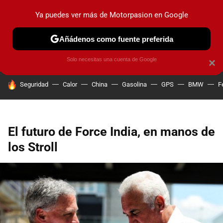
Ya puedes ver más de Motorpasion en Google
PRUEBAS
COCHES ELÉCTRICOS
OBSERVATORIO
F1
Añádenos como fuente preferida
Solo necesitas una cuenta de Google
×
HOY SE HABLA DE
Seguridad
Calor
China
Gasolina
GPS
BMW
F
El futuro de Force India, en manos de
los Stroll