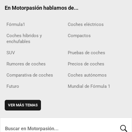
ok
m
m
d
En Motorpasión hablamos de...
Fórmula1
Coches eléctricos
Coches híbridos y
Compactos
enchufables
SUV
Pruebas de coches
Rumores de coches
Precios de coches
Comparativa de coches
Coches autónomos
Futuro
Mundial de Fórmula 1
VER MÁS TEMAS