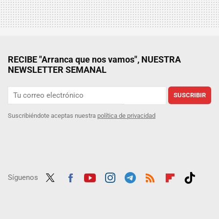
RECIBE "Arranca que nos vamos", NUESTRA
NEWSLETTER SEMANAL
SUSCRIBIR
Suscribiéndote aceptas nuestra
política de privacidad
Síguenos
Twit
Fac
Yout
Inst
Tele
RSS
Flip
Tikt
ter
ebo
ube
agra
gra
boar
ok