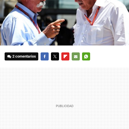
2 comentarios
FACEBOOK
TWITTER
FLIPBOARD
E-
WHATSAPP
MAIL