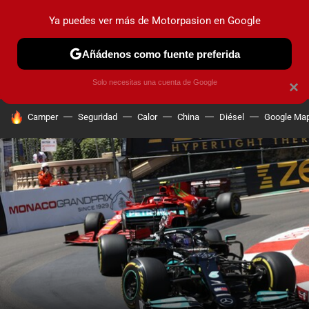
Ya puedes ver más de Motorpasion en Google
PRUEBAS
COCHES ELÉCTRICOS
OBSERVATORIO
F1
Añádenos como fuente preferida
Solo necesitas una cuenta de Google
×
HOY SE HABLA DE
Camper
Seguridad
Calor
China
Diésel
Google Ma