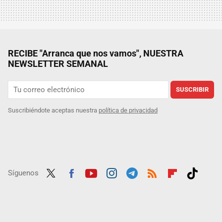
RECIBE "Arranca que nos vamos", NUESTRA
NEWSLETTER SEMANAL
SUSCRIBIR
Suscribiéndote aceptas nuestra
política de privacidad
Síguenos
Twit
Fac
Yout
Inst
Tele
RSS
Flip
Tikt
ter
ebo
ube
agra
gra
boar
ok
ok
m
m
d