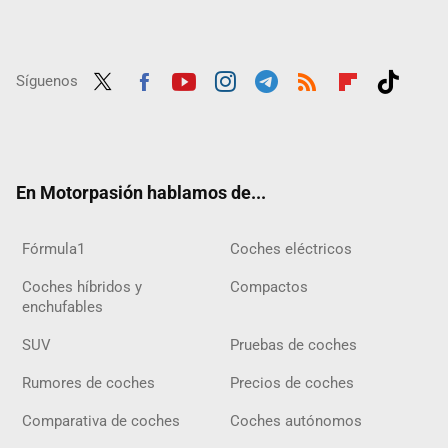
Síguenos
Twit
Fac
Yout
Inst
Tele
RSS
Flip
Tikt
ter
ebo
ube
agra
gra
boar
ok
ok
m
m
d
En Motorpasión hablamos de...
Fórmula1
Coches eléctricos
Coches híbridos y
Compactos
enchufables
SUV
Pruebas de coches
Rumores de coches
Precios de coches
Comparativa de coches
Coches autónomos