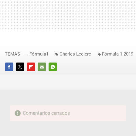
TEMAS
Fórmula1
Charles Leclerc
Fórmula 1 2019
FACEBOOK
TWITTER
FLIPBOARD
E-
WHATSAPP
MAIL
Comentarios cerrados