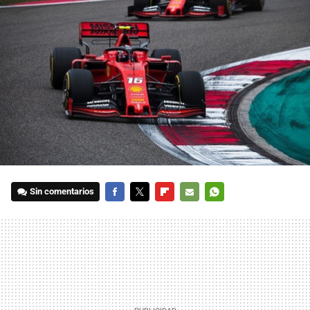
Sin comentarios
FACEBOOK
TWITTER
FLIPBOARD
E-
WHATSAPP
MAIL