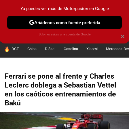
Ya puedes ver más de Motorpasion en Google
PRUEBAS
COCHES ELÉCTRICOS
OBSERVATORIO
F1
Añádenos como fuente preferida
Solo necesitas una cuenta de Google
×
HOY SE HABLA DE
DGT
China
Diésel
Gasolina
Xiaomi
Mercedes-Be
Ferrari se pone al frente y Charles
Leclerc doblega a Sebastian Vettel
en los caóticos entrenamientos de
Bakú