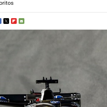
oritos
CEBOOK
TWITTER
FLIPBOARD
E-
MAIL