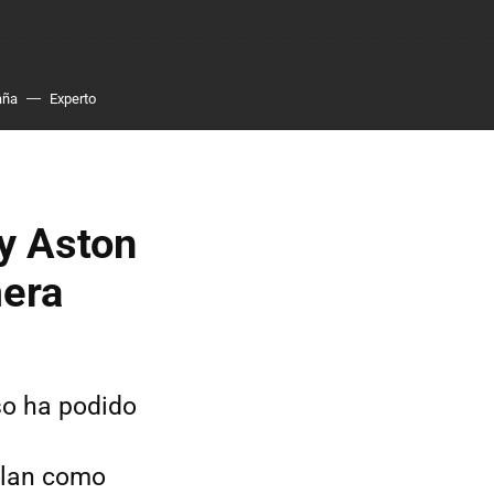
aña
Experto
 y Aston
mera
so ha podido
ulan como