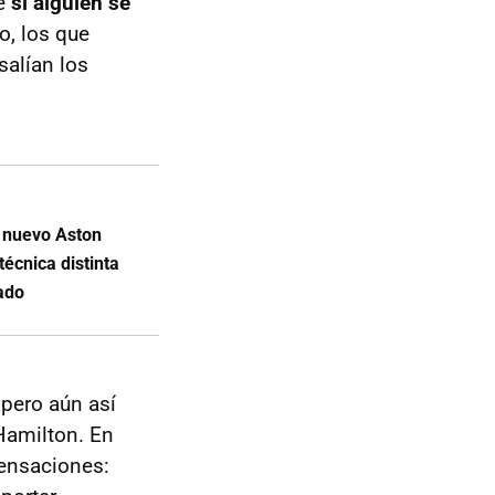
te
si alguien se
o, los que
salían los
l nuevo Aston
técnica distinta
ado
 pero aún así
 Hamilton. En
sensaciones: