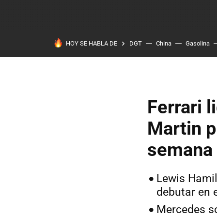
HOY SE HABLA DE
DGT
China
Gasolina
Ferrari 
Martin 
semana 
Lewis Hamil
debutar en 
Mercedes so