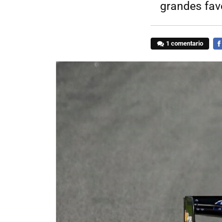
grandes fav
1 comentario
FA