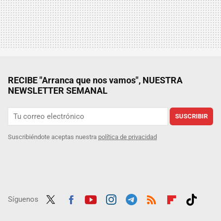
RECIBE "Arranca que nos vamos", NUESTRA
NEWSLETTER SEMANAL
SUSCRIBIR
Suscribiéndote aceptas nuestra
política de privacidad
Síguenos
Twit
Fac
Yout
Inst
Tele
RSS
Flip
Tikt