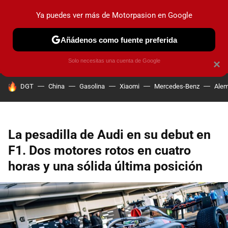
Ya puedes ver más de Motorpasion en Google
PRUEBAS
COCHES ELÉCTRICOS
OBSERVATORIO
F1
Añádenos como fuente preferida
Solo necesitas una cuenta de Google
×
HOY SE HABLA DE
DGT
China
Gasolina
Xiaomi
Mercedes-Benz
Alem
La pesadilla de Audi en su debut en
F1. Dos motores rotos en cuatro
horas y una sólida última posición