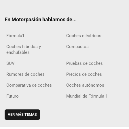
ter
ebo
ube
agra
gra
boar
ok
ok
m
m
d
En Motorpasión hablamos de...
Fórmula1
Coches eléctricos
Coches híbridos y
Compactos
enchufables
SUV
Pruebas de coches
Rumores de coches
Precios de coches
Comparativa de coches
Coches autónomos
Futuro
Mundial de Fórmula 1
VER MÁS TEMAS