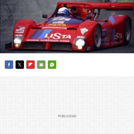
FACEBOOK
TWITTER
FLIPBOARD
E-
WHATSAPP
MAIL