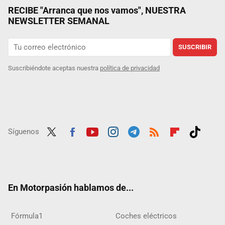
RECIBE "Arranca que nos vamos", NUESTRA
NEWSLETTER SEMANAL
SUSCRIBIR
Suscribiéndote aceptas nuestra
política de privacidad
Síguenos
Twit
Fac
Yout
Inst
Tele
RSS
Flip
Tikt
ter
ebo
ube
agra
gra
boar
ok
ok
m
m
d
En Motorpasión hablamos de...
Fórmula1
Coches eléctricos