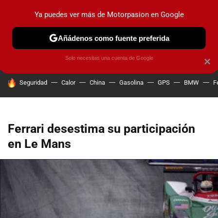
Ya puedes ver más de Motorpasion en Google
PRUEBAS
COCHES ELÉCTRICOS
OBSERVATORIO
F1
Añádenos como fuente preferida
Solo necesitas una cuenta de Google
×
HOY SE HABLA DE
Seguridad
Calor
China
Gasolina
GPS
BMW
F
Ferrari desestima su participación
en Le Mans