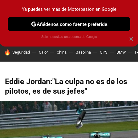
Ya puedes ver más de Motorpasion en Google
PRUEBAS
COCHES ELÉCTRICOS
OBSERVATORIO
F1
Añádenos como fuente preferida
Solo necesitas una cuenta de Google
×
HOY SE HABLA DE
Seguridad
Calor
China
Gasolina
GPS
BMW
F
Eddie Jordan:"La culpa no es de los
pilotos, es de sus jefes"