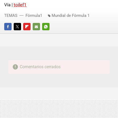
Vía |
toilef1
TEMAS
Fórmula1
Mundial de Fórmula 1
FACEBOOK
TWITTER
FLIPBOARD
E-
WHATSAPP
MAIL
Comentarios cerrados