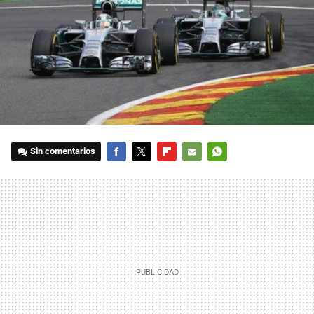
Sin comentarios
FACEBOOK
TWITTER
FLIPBOARD
E-
WHATSAPP
MAIL