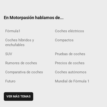
ter
ebo
ube
agra
gra
boar
ok
ok
m
m
d
En Motorpasión hablamos de...
Fórmula1
Coches eléctricos
Coches híbridos y
Compactos
enchufables
SUV
Pruebas de coches
Rumores de coches
Precios de coches
Comparativa de coches
Coches autónomos
Futuro
Mundial de Fórmula 1
VER MÁS TEMAS