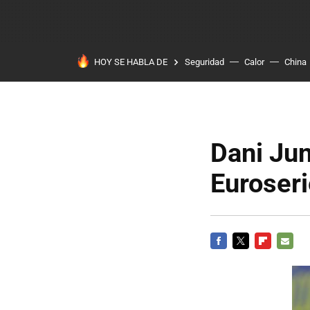
HOY SE HABLA DE
Seguridad
Calor
China
Dani Jun
Euroser
FACEBOOK
TWITTER
FLIPBOARD
E-
MAIL