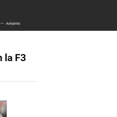
Autopista
 la F3