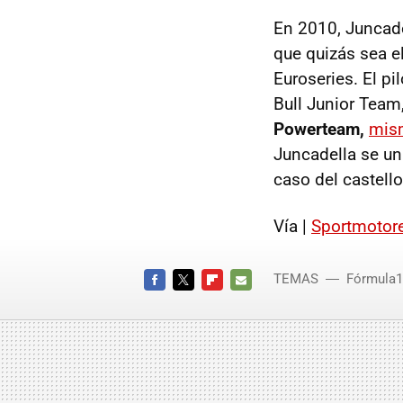
En 2010, Juncade
que quizás sea e
Euroseries. El p
Bull Junior Team
Powerteam,
mism
Juncadella se un
caso del castello
Vía |
Sportmotor
TEMAS
Fórmula1
FACEBOOK
TWITTER
FLIPBOARD
E-
MAIL