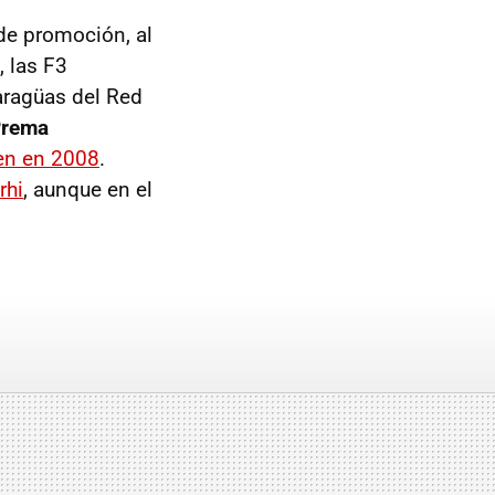
de promoción, al
, las F3
paragüas del Red
Prema
men en 2008
.
rhi
, aunque en el