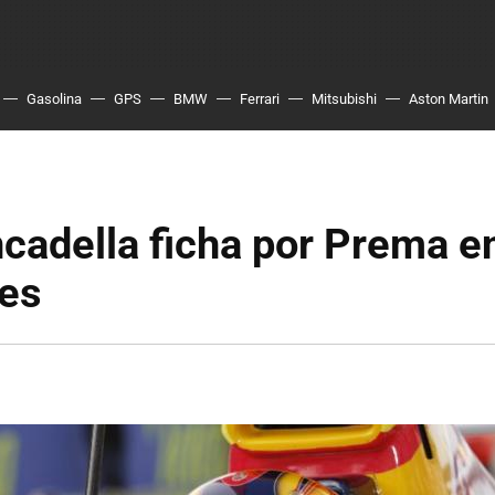
Gasolina
GPS
BMW
Ferrari
Mitsubishi
Aston Martin
cadella ficha por Prema en
ies