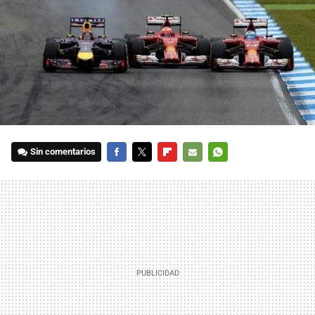
Sin comentarios
FACEBOOK
TWITTER
FLIPBOARD
E-
WHATSAPP
MAIL