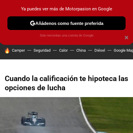
Ya puedes ver más de Motorpasion en Google
PRUEBAS
COCHES ELÉCTRICOS
OBSERVATORIO
F1
Añádenos como fuente preferida
Solo necesitas una cuenta de Google
×
HOY SE HABLA DE
Camper
Seguridad
Calor
China
Diésel
Google Ma
Cuando la calificación te hipoteca las
opciones de lucha