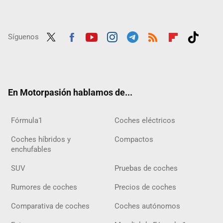
Síguenos
Twit
Fac
Yout
Inst
Tele
RSS
Flip
Tikt
ter
ebo
ube
agra
gra
boar
ok
ok
m
m
d
En Motorpasión hablamos de...
Fórmula1
Coches eléctricos
Coches híbridos y
Compactos
enchufables
SUV
Pruebas de coches
Rumores de coches
Precios de coches
Comparativa de coches
Coches autónomos