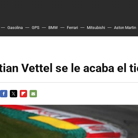
Gasolina
GPS
BMW
Ferrari
Mitsubishi
Aston Martin
ian Vettel se le acaba el 
FACEBOOK
TWITTER
FLIPBOARD
E-
MAIL