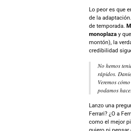
Lo peor es que e
de la adaptación
de temporada.
M
monoplaza
y que
montón), la verd
credibilidad sig
No hemos tenid
rápidos. Danie
Veremos cómo 
podamos hacer 
Lanzo una pregun
Ferrari? ¿O a Fe
como el mejor pi
quiero ni pensar