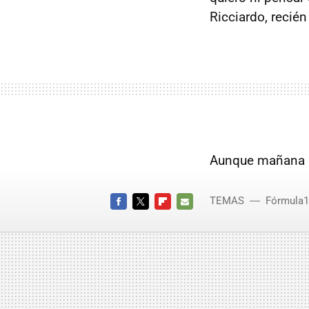
Ricciardo, recién
Aunque mañana n
TEMAS
Fórmula1
FACEBOOK
TWITTER
FLIPBOARD
E-
MAIL