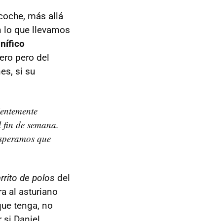
coche, más allá
n lo que llevamos
nífico
ero pero del
es, si su
ientemente
l fin de semana.
esperamos que
rrito de polos
del
a al asturiano
que tenga, no
 si Daniel