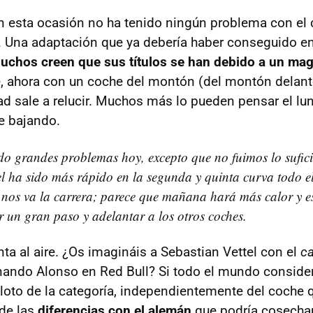
n esta ocasión no ha tenido ningún problema con el 
. Una adaptación que ya debería haber conseguido e
uchos creen que sus títulos se han debido a un mag
, ahora con un coche del montón (del montón delant
ad sale a relucir. Muchos más lo pueden pensar el lun
ue bajando.
o grandes problemas hoy, excepto que no fuimos lo sufic
l ha sido más rápido en la segunda y quinta curva todo e
nos va la carrera; parece que mañana hará más calor y 
un gran paso y adelantar a los otros coches.
ta al aire. ¿Os imagináis a Sebastian Vettel con el
ca
rnando Alonso en Red Bull? Si todo el mundo consider
loto de la categoría, independientemente del coche 
 de las
diferencias con el alemán
que podría cosechar