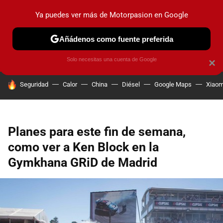
Ya puedes ver más de Motorpasion en Google
PRUEBAS
COCHES ELÉCTRICOS
OBSERVATORIO
F1
Añádenos como fuente preferida
Solo necesitas una cuenta de Google
×
HOY SE HABLA DE
Seguridad
Calor
China
Diésel
Google Maps
Xiaom
Planes para este fin de semana,
como ver a Ken Block en la
Gymkhana GRiD de Madrid