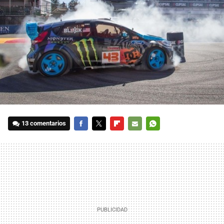
13 comentarios
FACEBOOK
TWITTER
FLIPBOARD
E-
WHATSAPP
MAIL