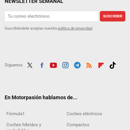
NEWSLETTER SEMANAL
SUSCRIBIR
Suscribiéndote aceptas nuestra
política de privacidad
Síguenos
Twit
Fac
Yout
Inst
Tele
RSS
Flip
Tikt
ter
ebo
ube
agra
gra
boar
ok
ok
m
m
d
En Motorpasión hablamos de...
Fórmula1
Coches eléctricos
Coches híbridos y
Compactos