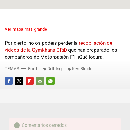
Ver mapa más grande
Por cierto, no os podéis perder la
recopilación de
vídeos de la Gymkhana GRiD
que han preparado los
compañeros de Motorpasión F1. ¡Qué locura!
TEMAS
Ford
Drifting
Ken Block
FACEBOOK
TWITTER
FLIPBOARD
E-
WHATSAPP
MAIL
Comentarios cerrados