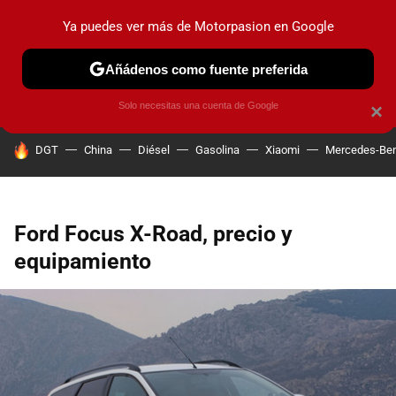
Ya puedes ver más de Motorpasion en Google
PRUEBAS
COCHES ELÉCTRICOS
OBSERVATORIO
F1
Añádenos como fuente preferida
Solo necesitas una cuenta de Google
×
HOY SE HABLA DE
DGT
China
Diésel
Gasolina
Xiaomi
Mercedes-Be
Ford Focus X-Road, precio y
equipamiento