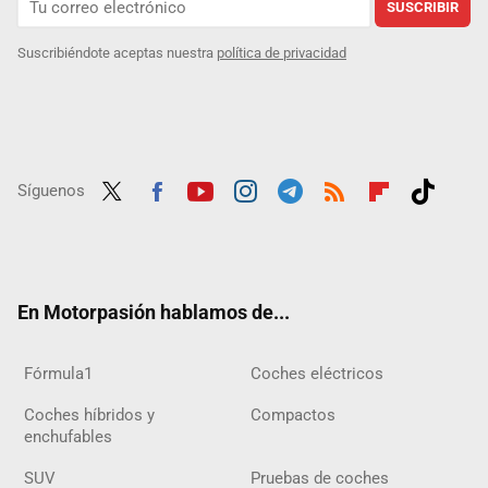
SUSCRIBIR
Suscribiéndote aceptas nuestra
política de privacidad
Síguenos
Twit
Fac
Yout
Inst
Tele
RSS
Flip
Tikt
ter
ebo
ube
agra
gra
boar
ok
ok
m
m
d
En Motorpasión hablamos de...
Fórmula1
Coches eléctricos
Coches híbridos y
Compactos
enchufables
SUV
Pruebas de coches