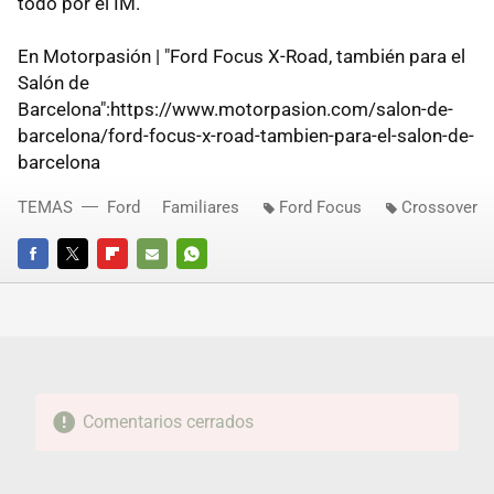
todo por el IM.
En Motorpasión | "Ford Focus X-Road, también para el
Salón de
Barcelona":https://www.motorpasion.com/salon-de-
barcelona/ford-focus-x-road-tambien-para-el-salon-de-
barcelona
TEMAS
Ford
Familiares
Ford Focus
Crossover
FACEBOOK
TWITTER
FLIPBOARD
E-
WHATSAPP
MAIL
Comentarios cerrados