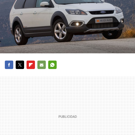
FACEBOOK
TWITTER
FLIPBOARD
E-
WHATSAPP
MAIL