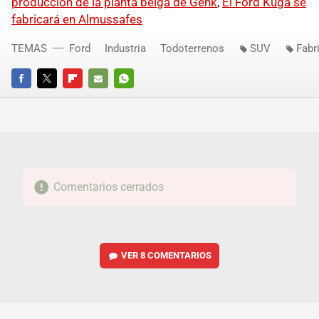
producción de la planta belga de Genk
,
El Ford Kuga se
fabricará en Almussafes
TEMAS
Ford
Industria
Todoterrenos
SUV
Fabr
FACEBOOK
TWITTER
FLIPBOARD
E-
WHATSAPP
MAIL
Comentarios cerrados
VER
8 COMENTARIOS