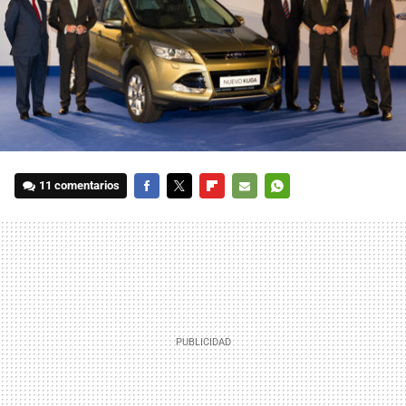
11 comentarios
FACEBOOK
TWITTER
FLIPBOARD
E-
WHATSAPP
MAIL