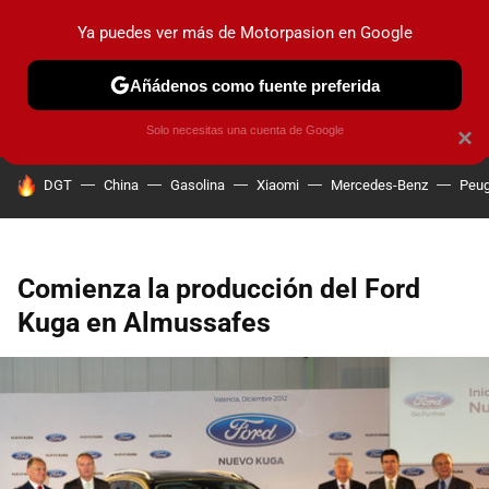
Ya puedes ver más de Motorpasion en Google
PRUEBAS
COCHES ELÉCTRICOS
OBSERVATORIO
F1
Añádenos como fuente preferida
Solo necesitas una cuenta de Google
×
HOY SE HABLA DE
DGT
China
Gasolina
Xiaomi
Mercedes-Benz
Peug
Comienza la producción del Ford
Kuga en Almussafes