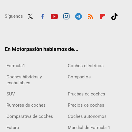
Síguenos
Twit
Fac
Yout
Inst
Tele
RSS
Flip
Tikt
ter
ebo
ube
agra
gra
boar
ok
ok
m
m
d
En Motorpasión hablamos de...
Fórmula1
Coches eléctricos
Coches híbridos y
Compactos
enchufables
SUV
Pruebas de coches
Rumores de coches
Precios de coches
Comparativa de coches
Coches autónomos
Futuro
Mundial de Fórmula 1