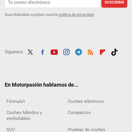
SUSCRIBIR
Suscribiéndote aceptas nuestra
política de privacidad
Síguenos
Twit
Fac
Yout
Inst
Tele
RSS
Flip
Tikt
ter
ebo
ube
agra
gra
boar
ok
ok
m
m
d
En Motorpasión hablamos de...
Fórmula1
Coches eléctricos
Coches híbridos y
Compactos
enchufables
SUV
Pruebas de coches