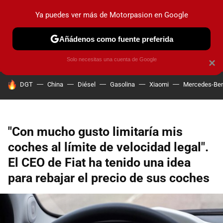
Ya puedes ver más de Motorpasion en Google
PRUEBAS
COCHES ELÉCTRICOS
OBSERVATORIO
F1
Añádenos como fuente preferida
Solo necesitas una cuenta de Google
×
HOY SE HABLA DE
DGT
China
Diésel
Gasolina
Xiaomi
Mercedes-Be
"Con mucho gusto limitaría mis
coches al límite de velocidad legal".
El CEO de Fiat ha tenido una idea
para rebajar el precio de sus coches