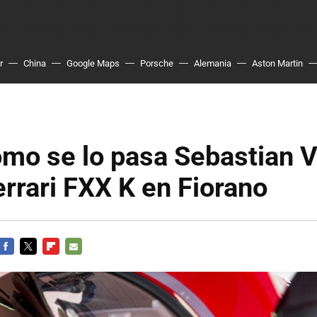
r
China
Google Maps
Porsche
Alemania
Aston Martin
mo se lo pasa Sebastian V
errari FXX K en Fiorano
FACEBOOK
TWITTER
FLIPBOARD
E-
MAIL