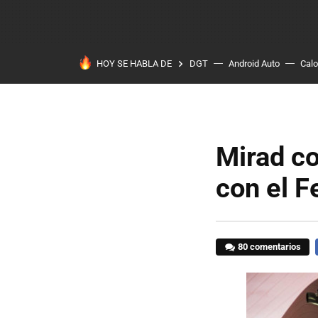
HOY SE HABLA DE
DGT
Android Auto
Calo
Mirad co
con el F
80 comentarios