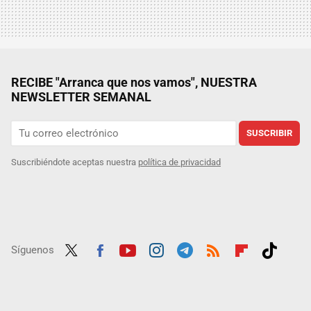
RECIBE "Arranca que nos vamos", NUESTRA
NEWSLETTER SEMANAL
SUSCRIBIR
Suscribiéndote aceptas nuestra
política de privacidad
Síguenos
Twit
Fac
Yout
Inst
Tele
RSS
Flip
Tikt
ter
ebo
ube
agra
gra
boar
ok