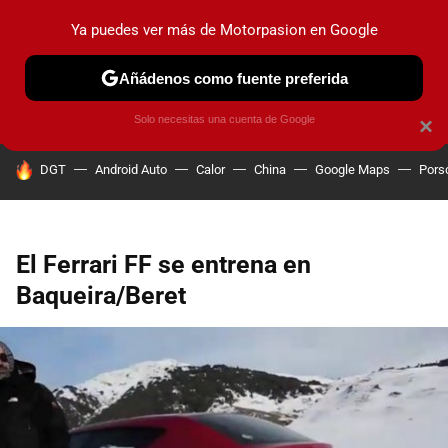
Ya puedes ver más de Motorpasion en Google
PRUEBAS
COCHES ELÉCTRICOS
OBSERVATORIO
F1
Añádenos como fuente preferida
Solo necesitas una cuenta de Google
×
HOY SE HABLA DE
DGT
Android Auto
Calor
China
Google Maps
Pors
El Ferrari FF se entrena en
Baqueira/Beret