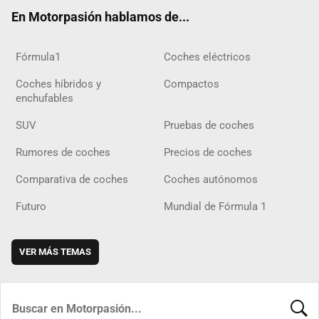
ok
m
m
d
En Motorpasión hablamos de...
Fórmula1
Coches eléctricos
Coches híbridos y
Compactos
enchufables
SUV
Pruebas de coches
Rumores de coches
Precios de coches
Comparativa de coches
Coches autónomos
Futuro
Mundial de Fórmula 1
VER MÁS TEMAS