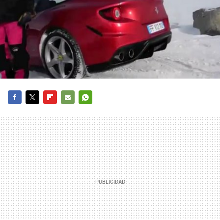
FACEBOOK
TWITTER
FLIPBOARD
E-
WHATSAPP
MAIL