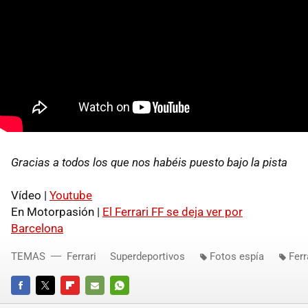
Gracias a todos los que nos habéis puesto bajo la pista
Vídeo |
Youtube
En Motorpasión |
El Ferrari FF se deja ver por
Barcelona
TEMAS
Ferrari
Superdeportivos
Fotos espía
Ferr
FACEBOOK
TWITTER
FLIPBOARD
E-
WHATSAPP