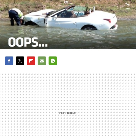
FACEBOOK
TWITTER
FLIPBOARD
E-
WHATSAPP
MAIL