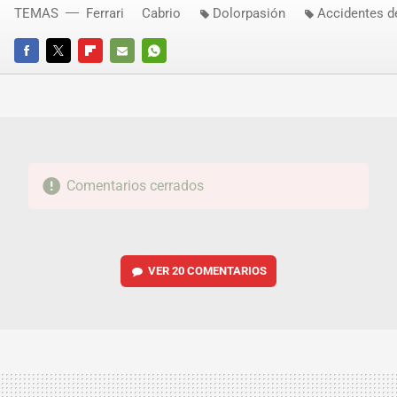
TEMAS
Ferrari
Cabrio
Dolorpasión
Accidentes d
FACEBOOK
TWITTER
FLIPBOARD
E-
WHATSAPP
MAIL
Comentarios cerrados
VER
20 COMENTARIOS