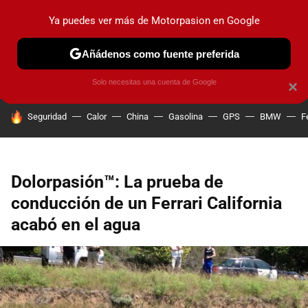
Ya puedes ver más de Motorpasion en Google
PRUEBAS
COCHES ELÉCTRICOS
OBSERVATORIO
F1
Añádenos como fuente preferida
Solo necesitas una cuenta de Google
×
HOY SE HABLA DE
Seguridad
Calor
China
Gasolina
GPS
BMW
F
Dolorpasión™: La prueba de
conducción de un Ferrari California
acabó en el agua