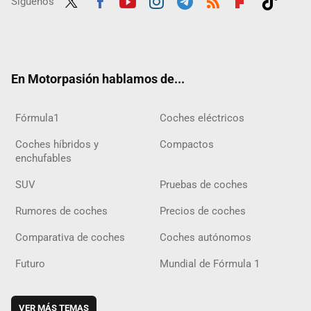
Síguenos
Twit
Fac
Yout
Inst
Tele
RSS
Flip
Tikt
ter
ebo
ube
agra
gra
boar
ok
ok
m
m
d
En Motorpasión hablamos de...
Fórmula1
Coches eléctricos
Coches híbridos y
Compactos
enchufables
SUV
Pruebas de coches
Rumores de coches
Precios de coches
Comparativa de coches
Coches autónomos
Futuro
Mundial de Fórmula 1
VER MÁS TEMAS