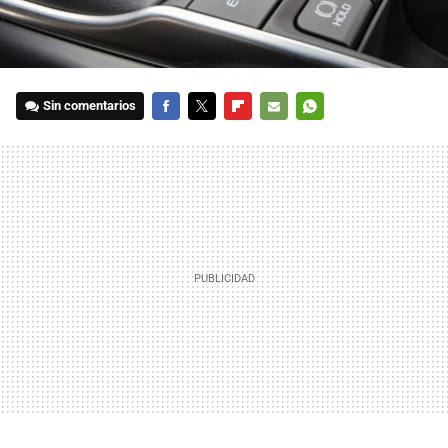
Sin comentarios
FACEBOOK
TWITTER
FLIPBOARD
E-
WHATSAPP
MAIL