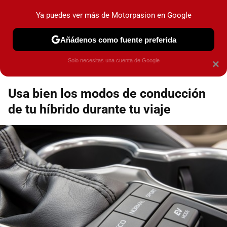
Motorpasión
Contenidos contratados por la
Ya puedes ver más de Motorpasion en Google
marca que se menciona
+info
Añádenos como fuente preferida
Espacio Toyota
Solo necesitas una cuenta de Google
×
Usa bien los modos de conducción
de tu híbrido durante tu viaje