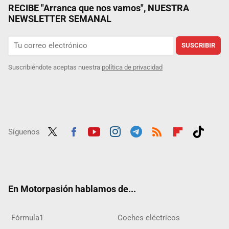
RECIBE "Arranca que nos vamos", NUESTRA
NEWSLETTER SEMANAL
SUSCRIBIR
Suscribiéndote aceptas nuestra
política de privacidad
Síguenos
Twit
Fac
Yout
Inst
Tele
RSS
Flip
Tikt
ter
ebo
ube
agra
gra
boar
ok
ok
m
m
d
En Motorpasión hablamos de...
Fórmula1
Coches eléctricos