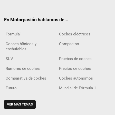
ter
ebo
ube
agra
gra
boar
ok
ok
m
m
d
En Motorpasión hablamos de...
Fórmula1
Coches eléctricos
Coches híbridos y
Compactos
enchufables
SUV
Pruebas de coches
Rumores de coches
Precios de coches
Comparativa de coches
Coches autónomos
Futuro
Mundial de Fórmula 1
VER MÁS TEMAS