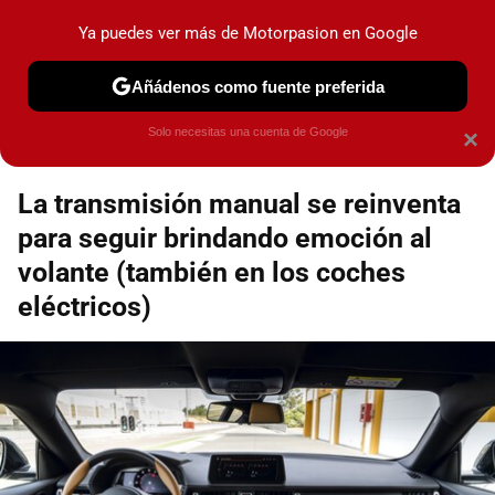
Motorpasión
Contenidos contratados por la
Ya puedes ver más de Motorpasion en Google
marca que se menciona
+info
Añádenos como fuente preferida
Espacio Toyota
Solo necesitas una cuenta de Google
×
La transmisión manual se reinventa
para seguir brindando emoción al
volante (también en los coches
eléctricos)