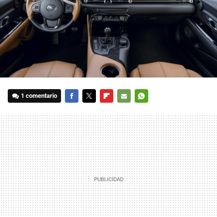
1 comentario
FACEBOOK
TWITTER
FLIPBOARD
E-
WHATSAPP
MAIL