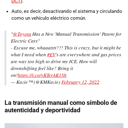
DCT
).
Auto, es decir, desactivando el sistema y circulando
como un vehículo eléctrico común.
"
@Toyota
Has a New 'Manual Transmission' Patent for
Electric Cars"
- Excuse me, whaaatttt??! This is crazy, but it might be
what I need when
#EV
's are everywhere and gas prices
are way too high to drive my ICE. How will
downshifting feel like? Bring it
on!
https://t.co/vKTerAK1Sh
— Kazie™ (@KMKazie)
February 12, 2022
La transmisión manual como símbolo de
autenticidad y deportividad