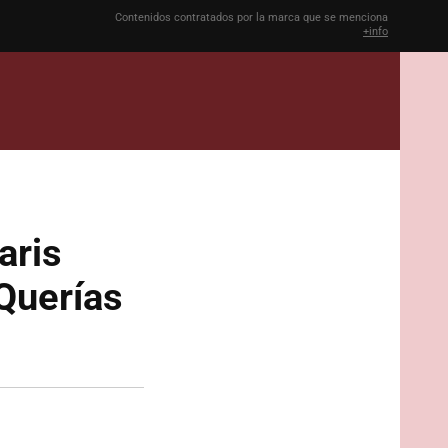
Contenidos contratados por la marca que se menciona
+info
aris
¿Querías