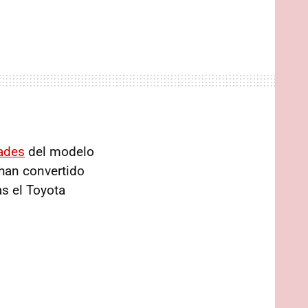
ades
del modelo
han convertido
as el Toyota