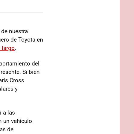
 de nuestra
gero de Toyota
en
e largo
.
portamiento del
resente. Si bien
aris Cross
lares y
n a las
n un vehículo
ras de