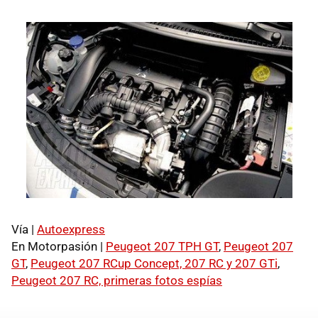
Vía |
Autoexpress
En Motorpasión |
Peugeot 207 TPH GT
,
Peugeot 207
GT
,
Peugeot 207 RCup Concept, 207 RC y 207 GTi
,
Peugeot 207 RC, primeras fotos espías