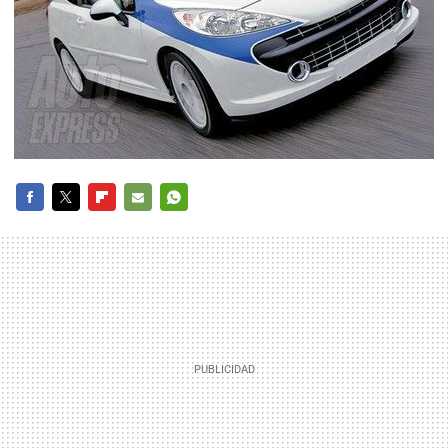
FACEBOOK
TWITTER
FLIPBOARD
E-
WHATSAPP
MAIL