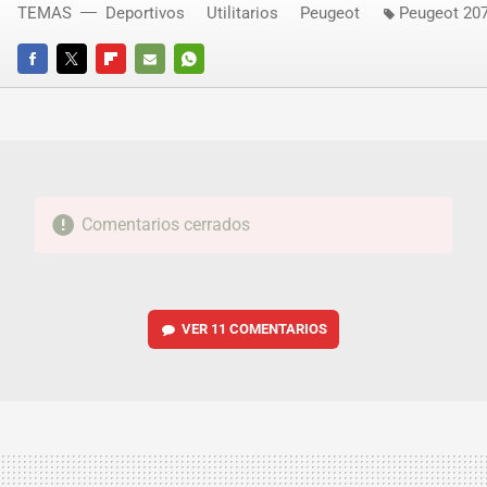
TEMAS
Deportivos
Utilitarios
Peugeot
Peugeot 207
FACEBOOK
TWITTER
FLIPBOARD
E-
WHATSAPP
MAIL
Comentarios cerrados
VER
11 COMENTARIOS