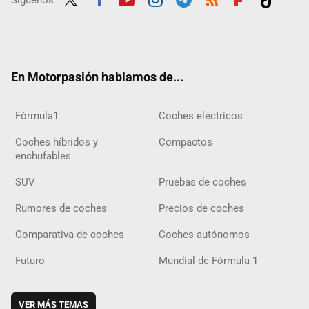
Twit
Fac
Yout
Inst
Tele
RSS
Flip
Tikt
ter
ebo
ube
agra
gra
boar
ok
ok
m
m
d
En Motorpasión hablamos de...
Fórmula1
Coches eléctricos
Coches híbridos y
Compactos
enchufables
SUV
Pruebas de coches
Rumores de coches
Precios de coches
Comparativa de coches
Coches autónomos
Futuro
Mundial de Fórmula 1
VER MÁS TEMAS