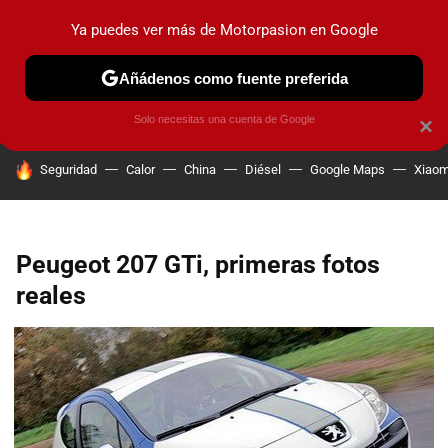
Ya puedes ver más de Motorpasion en Google
PRUEBAS
COCHES ELÉCTRICOS
OBSERVATORIO
F1
Añádenos como fuente preferida
Solo necesitas una cuenta de Google
×
HOY SE HABLA DE
Seguridad
Calor
China
Diésel
Google Maps
Xiaom
Peugeot 207 GTi, primeras fotos
reales