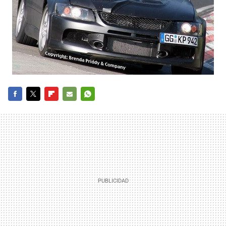
FACEBOOK
TWITTER
FLIPBOARD
E-
WHATSAPP
MAIL