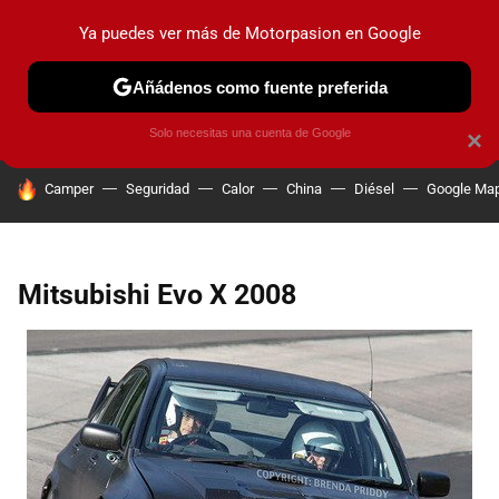
Ya puedes ver más de Motorpasion en Google
PRUEBAS
COCHES ELÉCTRICOS
OBSERVATORIO
F1
Añádenos como fuente preferida
Solo necesitas una cuenta de Google
×
HOY SE HABLA DE
Camper
Seguridad
Calor
China
Diésel
Google Ma
Mitsubishi Evo X 2008