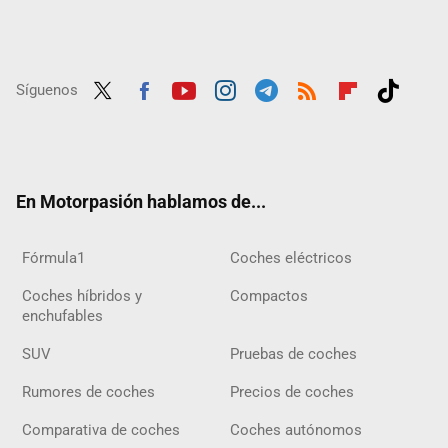
Síguenos
Twit
Fac
Yout
Inst
Tele
RSS
Flip
Tikt
ter
ebo
ube
agra
gra
boar
ok
ok
m
m
d
En Motorpasión hablamos de...
Fórmula1
Coches eléctricos
Coches híbridos y
Compactos
enchufables
SUV
Pruebas de coches
Rumores de coches
Precios de coches
Comparativa de coches
Coches autónomos