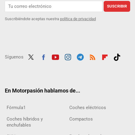
SUSCRIBIR
Suscribiéndote aceptas nuestra
política de privacidad
Síguenos
Twit
Fac
Yout
Inst
Tele
RSS
Flip
Tikt
ter
ebo
ube
agra
gra
boar
ok
ok
m
m
d
En Motorpasión hablamos de...
Fórmula1
Coches eléctricos
Coches híbridos y
Compactos
enchufables