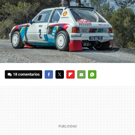
18 comentarios
FACEBOOK
TWITTER
FLIPBOARD
E-
WHATSAPP
MAIL