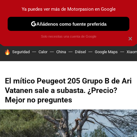
Ya puedes ver más de Motorpasion en Google
PRUEBAS
COCHES ELÉCTRICOS
OBSERVATORIO
F1
Añádenos como fuente preferida
Solo necesitas una cuenta de Google
×
HOY SE HABLA DE
Seguridad
Calor
China
Diésel
Google Maps
Xiaom
El mítico Peugeot 205 Grupo B de Ari
Vatanen sale a subasta. ¿Precio?
Mejor no preguntes