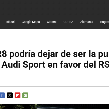
Diésel
Google Maps
Xiaomi
CUPRA
Alemania
Bugatt
R8 podría dejar de ser la p
 Audi Sport en favor del R
FACEBOOK
TWITTER
FLIPBOARD
E-
MAIL