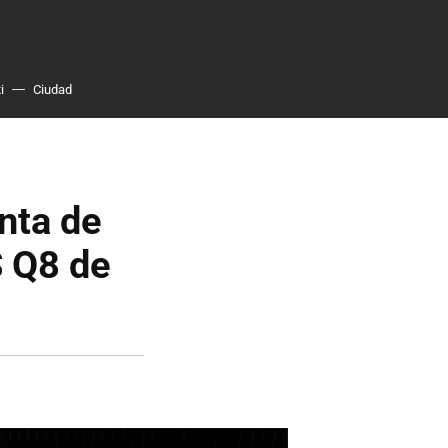
i
Ciudad
unta de
S Q8 de