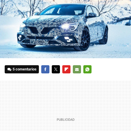
5 comentarios
FACEBOOK
TWITTER
FLIPBOARD
E-
WHATSAPP
MAIL