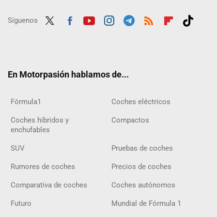
Síguenos
Twit
Fac
Yout
Inst
Tele
RSS
Flip
Tikt
ter
ebo
ube
agra
gra
boar
ok
ok
m
m
d
En Motorpasión hablamos de...
Fórmula1
Coches eléctricos
Coches híbridos y
Compactos
enchufables
SUV
Pruebas de coches
Rumores de coches
Precios de coches
Comparativa de coches
Coches autónomos
Futuro
Mundial de Fórmula 1