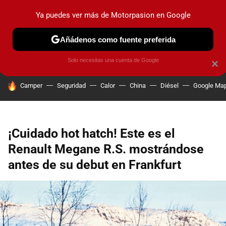
Ya puedes ver más de Motorpasion en Google
PRUEBAS
COCHES ELÉCTRICOS
OBSERVATORIO
F1
Añádenos como fuente preferida
Solo necesitas una cuenta de Google
×
HOY SE HABLA DE
Camper
Seguridad
Calor
China
Diésel
Google Ma
¡Cuidado hot hatch! Este es el
Renault Megane R.S. mostrándose
antes de su debut en Frankfurt