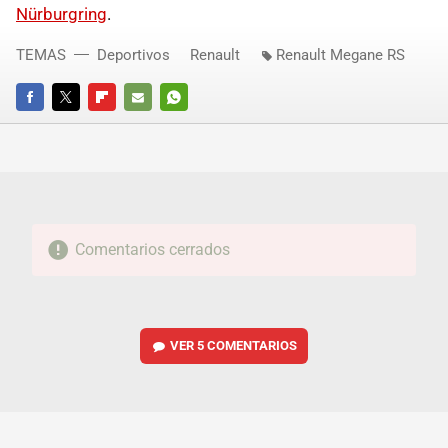
Nürburgring
.
TEMAS
Deportivos
Renault
Renault Megane RS
FACEBOOK
TWITTER
FLIPBOARD
E-
WHATSAPP
MAIL
Comentarios cerrados
VER
5 COMENTARIOS