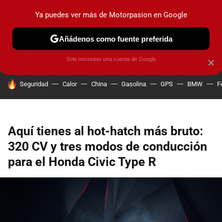
Ya puedes ver más de Motorpasion en Google
PRUEBAS
COCHES ELÉCTRICOS
OBSERVATORIO
F1
Añádenos como fuente preferida
Solo necesitas una cuenta de Google
×
HOY SE HABLA DE
Seguridad
Calor
China
Gasolina
GPS
BMW
F
Aquí tienes al hot-hatch más bruto:
320 CV y tres modos de conducción
para el Honda Civic Type R