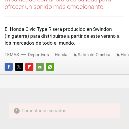
ofrecer un sonido más emocionante
El Honda Civic Type R será producido en Swindon
(Inlgaterra) para distribuirse a partir de este verano a
los mercados de todo el mundo.
TEMAS
Deportivos
Honda
Salón de Ginebra
Hon
FACEBOOK
TWITTER
FLIPBOARD
E-
WHATSAPP
MAIL
Comentarios cerrados