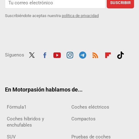
SUSCRIBIR
Suscribiéndote aceptas nuestra
política de privacidad
Síguenos
Twit
Fac
Yout
Inst
Tele
RSS
Flip
Tikt
ter
ebo
ube
agra
gra
boar
ok
ok
m
m
d
En Motorpasión hablamos de...
Fórmula1
Coches eléctricos
Coches híbridos y
Compactos
enchufables
SUV
Pruebas de coches